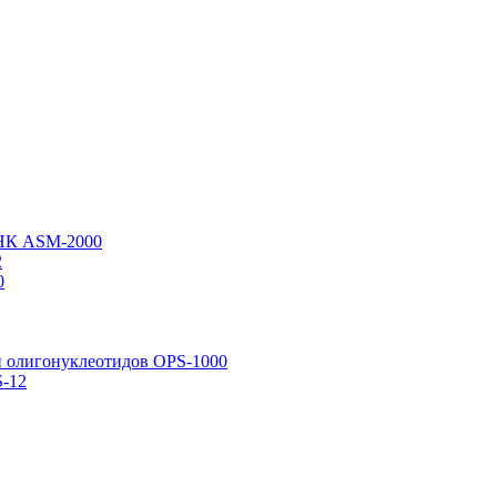
НК ASM-­2000
2
0
 олигонуклеотидов OPS-­1000
-­12