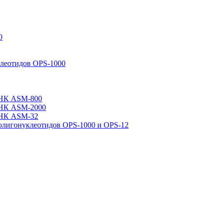
0
клеотидов OPS-­1000
РНК ASM-­800
РНК ASM-­2000
НК ASM-­32
лигонуклеотидов OPS-­­1000 и OPS-­12