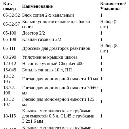
Кат.
Количество/
Наименование
номер
Упаковка
05-32-52
Блок сопел 2-х канальный
1
Кольцо уплотнительное для блока
Набор (5
05-32-57
сопел
шт.)
05-100
Дозатор 2/2
1
05-108
Клапан газовый 2/2
1
Набор (8
05-111
Дроссель для дозаторов реактивов
шт.)
08-290
Уплотнение крышки шлюза
1
12-012
Насос вакуумный Chemker 400
1
15-045
Бутыль сливная 10 л, ПП
1
18-32-
Гнездо для мономерной емкости 10 мл
1
105
18-32-
Гнездо для мономерной емкости 30/60
1
106
мл
18-32-
Гнездо для мономерной емкости 125
1
107
мл
Крышка металлическая с трубками
18-115
для емкостей 0,5 л, GL45 с трубками
1
3,2х1,6 мм
Крышка металлическая с трубками