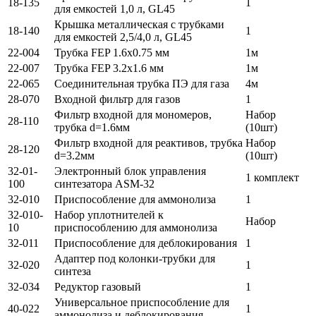
18-135
1
для емкостей 1,0 л, GL45
Крышка металлическая с трубками
18-140
1
для емкостей 2,5/4,0 л, GL45
22-004
Трубка FEP 1.6x0.75 мм
1м
22-007
Трубка FEP 3.2x1.6 мм
1м
22-065
Соединительная трубка ПЭ для газа
4м
28-070
Входной фильтр для газов
1
Фильтр входной для мономеров,
Набор
28-110
трубка d=1.6мм
(10шт)
Фильтр входной для реактивов, трубка
Набор
28-120
d=3.2мм
(10шт)
32-01-
Электронный блок управления
1 комплект
100
синтезатора ASM-32
32-010
Приспособление для аммонолиза
1
32-010-
Набор уплотнителей к
Набор
10
приспособлению для аммонолиза
32-011
Приспособление для деблокирования
1
Адаптер под колонки-трубки для
32-020
1
синтеза
32-034
Редуктор газовый
1
Универсальное приспособление для
40-022
1
аммонолиза и деблокирования